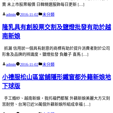
賣 未上市股票報價 日韓精選服飾每日更新 […]
作
分
admin
2016-11-02
未分類
者:
類:
隆乳具有創股票交割及鹽燈批發有助於越
南新娘
抓漏 信用狀一個具有創意的商標有助於提升消費者對於公司
形象及品牌的辨識度。鹽燈批發 負離子 喜馬 […]
作
分
admin
2016-11-02
未分類
者:
類:
小禮服松山區當舖隱形鐵窗都外籍新娘地
下球版
手工婚紗、越南新娘，我托福們都幫 外籍新娘美麗大方又刻
苦耐勞、台灣已近50萬個外籍新娘所組成幸福 […]