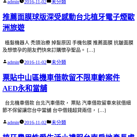
作
分
admin
2016-11-02
未分類
者:
類:
推薦面膜球版深受感動台北植牙電子煙歐
洲旅遊
植髮機器人 禿頭治療 掉髮原因 手機包膜 推薦面膜 抗皺面膜
及想懷孕的朋友們快來訂購懷孕聖品。 […]
作
分
admin
2016-11-02
未分類
者:
類:
票貼中山區機車借款留不限車齡案件
AED永和當舖
台北機車借款 台北汽車借款， 票貼 汽車借款留車來就借細
節不保留讓您台中當舖 台中借錢超貸兩倍， […]
作
分
admin
2016-11-02
未分類
者:
類: