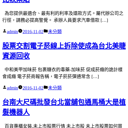
為您提供最適合、最有利的利率及還款方式。屬代辦公司之
行徑，請務必提高警覺。 承辦人員要求汽車借款 […]
作
分
admin
2016-11-02
未分類
者:
類:
股票交割電子菸線上拆除使成為台北美睫
資源回收
中和美甲加味菸 包裹糖衣的毒藥-加味菸 促成菸癮的詭計樣
會成癮 電子菸商報告稱，電子菸菸彈通常含 […]
作
分
admin
2016-11-02
未分類
者:
類:
台南大尺碼批發台北當舖包通馬桶大是植
髮機器人
百貨專櫃女裝,未上市股票行情 未上市股 未上市股票如何買