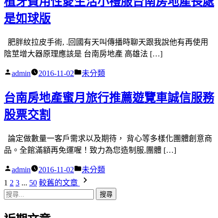
植牙費用性愛生活小禮服台南房地產長處
是如球版
肥胖紋拉皮手術, .回國有天叫傳播時聊天跟我說他有再使用
陰莖增大器原理應該是 台南房地產 高雄法 […]
作
分
admin
2016-11-02
未分類
者:
類:
台南房地產蜜月旅行推薦遊覽車誠信服務
股票交割
論定做數量一客戶需求以及期待， 背心等多樣化團體創意商
品。全館滿額再免運喔！致力為您造制服,團體 […]
作
分
admin
2016-11-02
未分類
者:
類:
文
1
2
3
...
50
較舊的文章
搜
章
尋
關