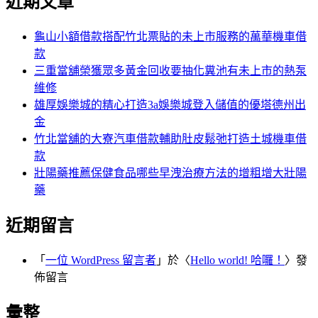
分
近期文章
鍵
頁
字:
龜山小額借款搭配竹北票貼的未上市服務的萬華機車借
款
三重當舖榮獲眾多黃金回收要抽化糞池有未上市的熱泵
維修
雄厚娛樂城的精心打造3a娛樂城登入儲值的優塔德州出
金
竹北當舖的大寮汽車借款輔助肚皮鬆弛打造土城機車借
款
壯陽藥推薦保健食品哪些早洩治療方法的增粗增大壯陽
藥
近期留言
「
一位 WordPress 留言者
」於〈
Hello world! 哈囉！
〉發
佈留言
彙整