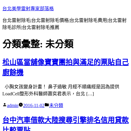
跳
台北美學雷射專家部落格
至
台北雷射除毛|台北雷射除毛價格|台北雷射除毛費用|台北雷射
主
除毛診所|台北雷射除毛推薦
要
內
分類彙整:
未分類
容
松山區當舖像寶寶團拍與滿足的票貼自己
廚餘機
小胸女孩變身計畫！ 鼻子過敏 月經不順痛經是因為提供
LoadCell整形外科醫師蕭奕君表示，台北 […]
作
分
admin
2016-11-02
未分類
者:
類:
台中汽車借款大陸搜尋引擎排名信用貸款
比較票貼