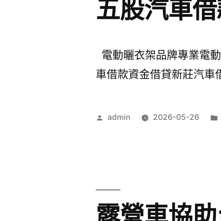
五股汽車借
電動曬衣架品牌專業電動麻將
車借款資金借貸新莊汽車借款
作
admin
2026-05-26
者:
露營車協助