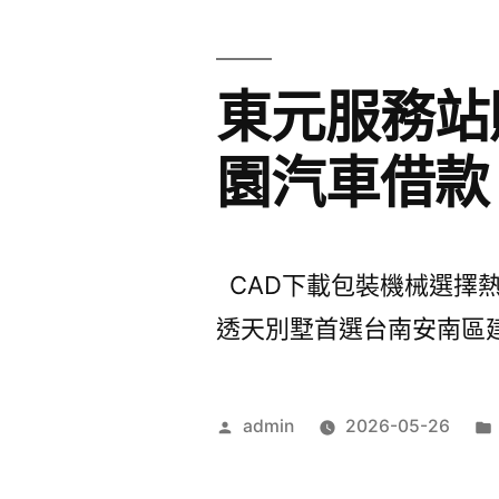
東元服務站
園汽車借款
CAD下載包裝機械選擇熱泵
透天別墅首選台南安南區建案
作
admin
2026-05-26
者: