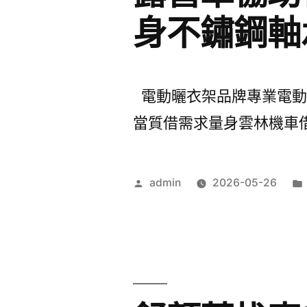
身不鏽鋼軸
電動曬衣架品牌專業電動麻將
當質借需求量身雲林機車借款
作
admin
2026-05-26
者: