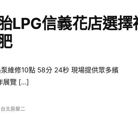
胎LPG信義花店選擇
肥
維修10點 58分 24秒 現場提供眾多繽
覽 […]
分
台北房屋二
類: