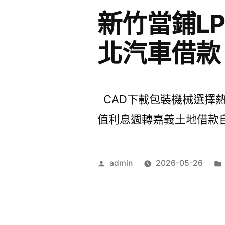
新竹當鋪L
北汽車借款
CAD下載包裝機械選擇熱泵
值利息週轉嘉義土地借款自有
作
admin
2026-05-26
者: