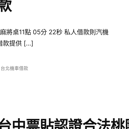
款
桌11點 05分 22秒 私人借款則汽機
提供 […]
分
台北機車借款
類:
台中票貼認證合法桃