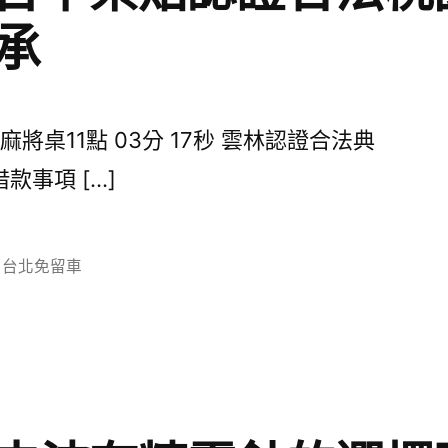
承
桌11點 03分 17秒 雲林認證合法典
事項 […]
分
台北免留車
類: