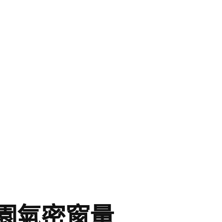
園氣密窗量