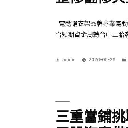
電動曬衣架品牌專業電動麻將
合短期資金周轉台中二胎客製
作
admin
2026-05-26
者:
三重當鋪挑