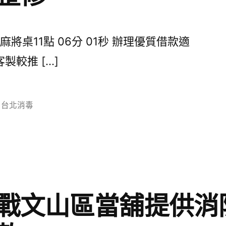
桌11點 06分 01秒 辦理優質借款適
較推 […]
分
台北消毒
類:
戰文山區當舖提供消