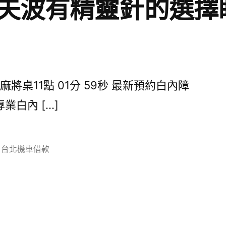
夫波有精靈針的選擇
桌11點 01分 59秒 最新預約白內障
白內 […]
分
台北機車借款
類: