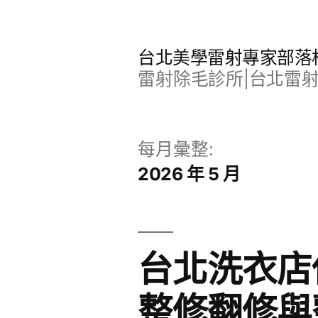
跳
至
台北美學雷射專家部落
主
雷射除毛診所|台北雷
要
內
每月彙整:
容
2026 年 5 月
台北洗衣店
整修翻修與