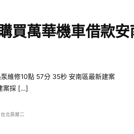
購買萬華機車借款安
維修10點 57分 35秒 安南區最新建案
採 […]
分
台北房屋二
類: