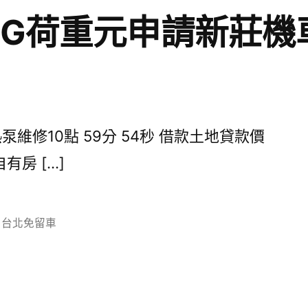
PG荷重元申請新莊機
維修10點 59分 54秒 借款土地貸款價
房 […]
分
台北免留車
類: