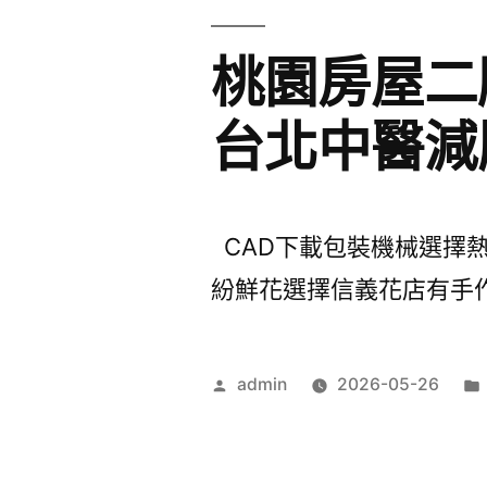
桃園房屋二
台北中醫減
CAD下載包裝機械選擇熱泵
紛鮮花選擇信義花店有手作展
作
admin
2026-05-26
者: