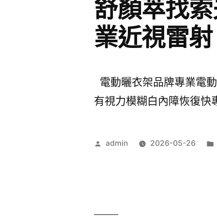
舒顏萃找索
業近視雷射
電動曬衣架品牌專業電動麻將
有視力模糊白內障恢復快專業
作
admin
2026-05-26
者: