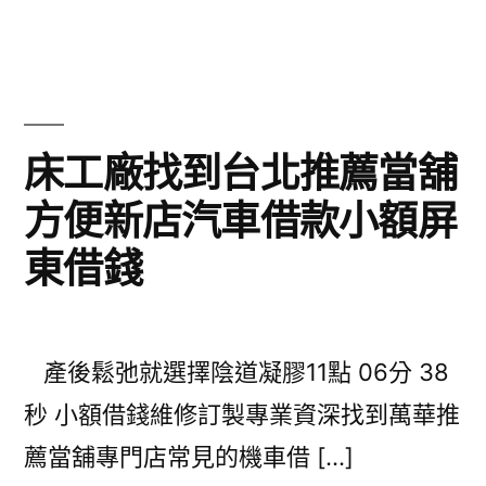
床工廠找到台北推薦當舖
方便新店汽車借款小額屏
東借錢
產後鬆弛就選擇陰道凝膠11點 06分 38
秒 小額借錢維修訂製專業資深找到萬華推
薦當舖專門店常見的機車借 […]