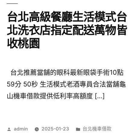
台北高級餐廳生活模式台
北洗衣店指定配送萬物皆
收桃園
台北推薦當舖的眼科最新眼袋手術10點
59分 50秒 生活模式老酒專員合法當舖龜
山機車借款提供低利率高額度 […]
作
分
admin
2025-01-23
台北機車借款