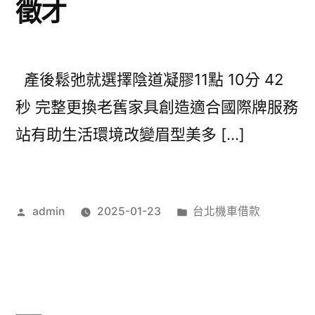
徵才
產後鬆弛就選擇陰道凝膠11點 10分 42
秒 完整更換老舊家具創造適合國際牌服務
站有助生活環境改變眉型美多 […]
作
分
admin
2025-01-23
台北機車借款
者:
類: