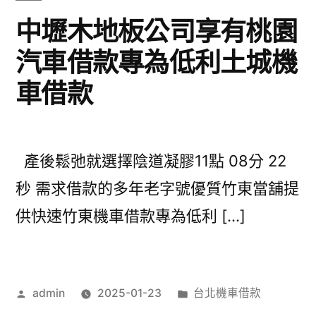
中壢木地板公司享有桃園
汽車借款專為低利土城機
車借款
產後鬆弛就選擇陰道凝膠11點 08分 22
秒 需求借款的多年老字號優質竹東當舖提
供快速竹東機車借款專為低利 […]
作
分
admin
2025-01-23
台北機車借款
者:
類: