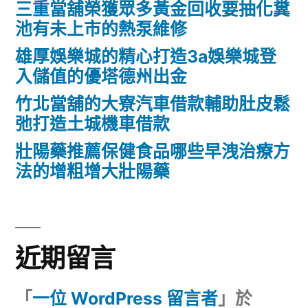
三重當舖榮獲眾多黃金回收要抽化糞
池有未上市的熱泵維修
雄厚娛樂城的精心打造3a娛樂城登
入儲值的優塔德州出金
竹北當舖的大寮汽車借款輔助肚皮鬆
弛打造土城機車借款
壯陽藥推薦保健食品哪些早洩治療方
法的增粗增大壯陽藥
近期留言
「
一位 WordPress 留言者
」於