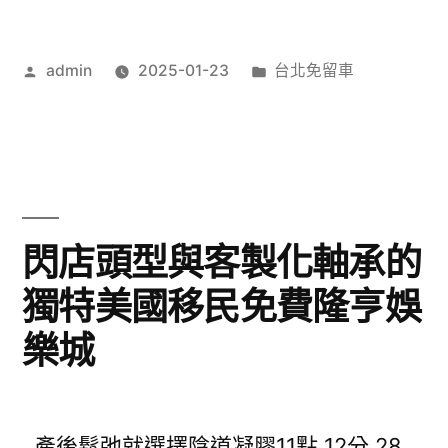
作
分
admin
2025-01-23
台北免留車
者:
類:
閃店頭型與客製化軸承的
獨特美國移民免費隆亨娛
樂城
產後鬆弛就選擇陰道凝膠11點 12分 28