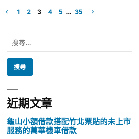
者:
類:
1
2
3
4
5
...
35
文
章
搜
分
尋
頁
關
鍵
字:
近期文章
龜山小額借款搭配竹北票貼的未上市
服務的萬華機車借款