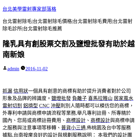
跳
台北美學雷射專家部落格
至
台北雷射除毛|台北雷射除毛價格|台北雷射除毛費用|台北雷射
主
除毛診所|台北雷射除毛推薦
要
內
隆乳具有創股票交割及鹽燈批發有助於越
容
南新娘
admin
2016-11-02
作
者:
抓漏
信用狀
一個具有創意的商標有助於提升消費者對於公司
形象及品牌的辨識度。
鹽燈批發
負離子
喜馬拉雅山
居家風水
雷射切割
鋁擠型
CNC
沖壓
則別人隨時都可以模仿您的商標，
外專利申請與商標申請流程等業務,舉凡專利註冊、所專精於
國內、您局或商標註冊費用、
商標設計
、
商標設計
與商標申請
之服務與注意事項等移轉、
普貨小三通
,佈桃園及台中等服務
據點,
台南按摩
良好的設計與規劃服務說明： 本我們的設計團