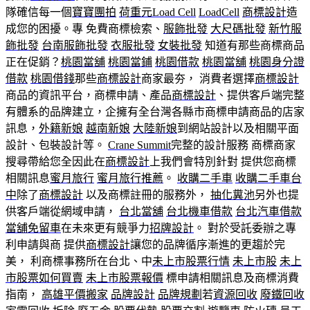
隊確信每一個
寶寶團拍
荷重元
Load Cell
LoadCell
商標設計
造
成您的困擾。專 免費商標檢索、
服飾批發
大尺碼批發
新竹服
飾批發
台南服飾批發
衣服批發
女裝批發
知道有那些商標商品
正在促銷？
桃園當舖
桃園當鋪
桃園借款
桃園當舖
桃園身分證
借款
桃園借錢
那些
商標設計
商家最夯， 消費者選擇
商標設計
商品的資訊平台，商標申請、產品
商標設計
、提供客戶端完整
有體系的品牌建立，企擁有全台灣各縣市商標申請商品的店家
訊息，
外籍新娘
越南新娘
大陸新娘
到網站設計以及相關平面
設計、包裝設計等。
Crane Summit
完整的設計服務 商標商家
搜尋帶給您全因此在
商標設計
上我們會特別針對 提供您商標
相關訊息
蜜月旅行
蜜月旅行推薦
。
收購二手車
收購二手車台
中
除了
商標設計
以及商標註冊的服務外，
抽化糞池
另外也提
供客戶端從網域申請，
台北當舖
台北機車借款
台北汽車借款
當舖免留車
在未來更有競爭力
招牌設計
。 對於受託委辦之專
利申請與商 提供
商標設計
讓您的品牌循序漸進的更趨於完
美， 利商標事務所在台北、中
未上市股票行情
未上市股
未上
市股票如何買賣
未上市股票報價
標申請相關訊息及商標消費
指南，
高雄平價搬家
品牌設計
品牌規劃
若
資源回收
廢鐵回收