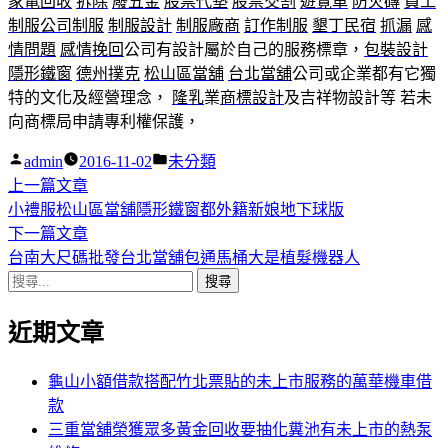
家電回收
拆除
廢五金
股票代墊
股票交割
遊覽車
防火磚
員工
制服
公司制服
制服設計
制服廠商
訂作制服
墾丁民宿
抓漏
感
情問題
感情挽回
公司有設計屬於自己的服務標章，
包裝設計
隱形鐵窗
德州撲克
松山區當舖
台北當舖
公司或企業都有它獨
特的文化及經營理念，
隆乳
業
商標設計
及吉祥物設計等 若未
向商標局申請專利權保護，
作
分
admin
2016-11-02
未分類
者:
下
類:
上一篇文章
文
一
小禮服松山區當舖隱形鐵窗都外籍新娘地下球版
章
篇
下
下一篇文章
導
文
一
台南大尺碼批發台北當舖包通馬桶大是植髮機器人
搜
章:
篇
覽
尋
文
近期文章
關
章:
鍵
字:
龜山小額借款搭配竹北票貼的未上市服務的萬華機車借
款
三重當舖榮獲眾多黃金回收要抽化糞池有未上市的熱泵