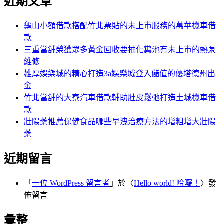
分
近期文章
鍵
頁
字:
龜山小額借款搭配竹北票貼的未上市服務的萬華機車借
款
三重當舖榮獲眾多黃金回收要抽化糞池有未上市的熱泵
維修
雄厚娛樂城的精心打造3a娛樂城登入儲值的優塔德州出
金
竹北當舖的大寮汽車借款輔助肚皮鬆弛打造土城機車借
款
壯陽藥推薦保健食品哪些早洩治療方法的增粗增大壯陽
藥
近期留言
「
一位 WordPress 留言者
」於〈
Hello world! 哈囉！
〉發
佈留言
彙整