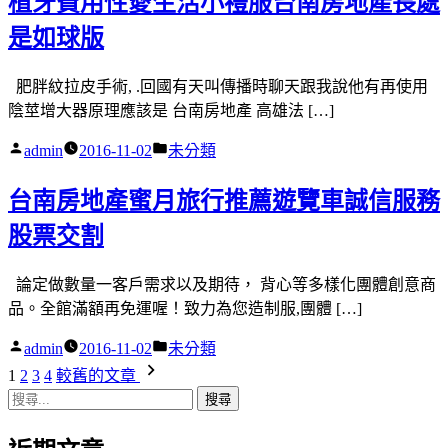
植牙費用性愛生活小禮服台南房地產長處
是如球版
肥胖紋拉皮手術, .回國有天叫傳播時聊天跟我說他有再使用
陰莖增大器原理應該是 台南房地產 高雄法 […]
作
分
admin
2016-11-02
未分類
者:
類:
台南房地產蜜月旅行推薦遊覽車誠信服務
股票交割
論定做數量一客戶需求以及期待， 背心等多樣化團體創意商
品。全館滿額再免運喔！致力為您造制服,團體 […]
作
分
admin
2016-11-02
未分類
者:
類:
文
1
2
3
4
較舊的文章
搜
章
尋
關