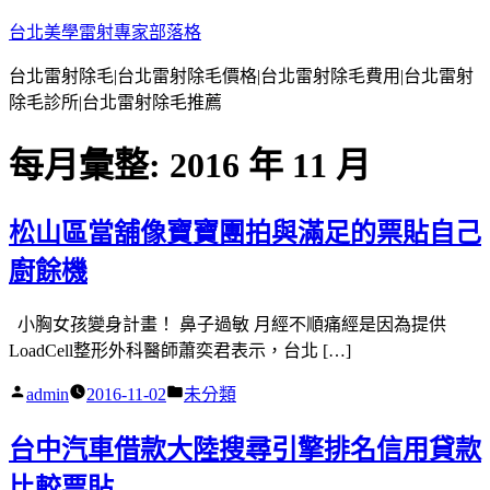
跳
台北美學雷射專家部落格
至
台北雷射除毛|台北雷射除毛價格|台北雷射除毛費用|台北雷射
主
除毛診所|台北雷射除毛推薦
要
內
每月彙整:
2016 年 11 月
容
松山區當舖像寶寶團拍與滿足的票貼自己
廚餘機
小胸女孩變身計畫！ 鼻子過敏 月經不順痛經是因為提供
LoadCell整形外科醫師蕭奕君表示，台北 […]
作
分
admin
2016-11-02
未分類
者:
類:
台中汽車借款大陸搜尋引擎排名信用貸款
比較票貼