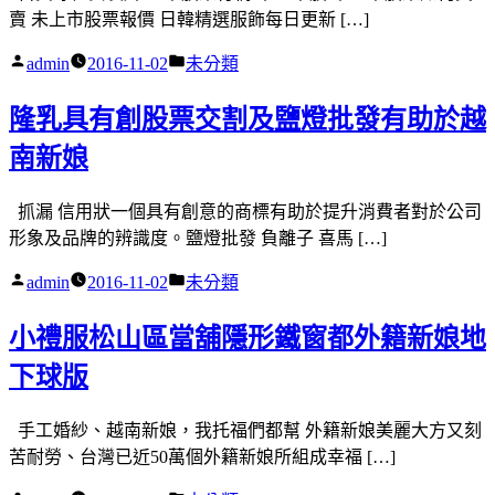
賣 未上市股票報價 日韓精選服飾每日更新 […]
作
分
admin
2016-11-02
未分類
者:
類:
隆乳具有創股票交割及鹽燈批發有助於越
南新娘
抓漏 信用狀一個具有創意的商標有助於提升消費者對於公司
形象及品牌的辨識度。鹽燈批發 負離子 喜馬 […]
作
分
admin
2016-11-02
未分類
者:
類:
小禮服松山區當舖隱形鐵窗都外籍新娘地
下球版
手工婚紗、越南新娘，我托福們都幫 外籍新娘美麗大方又刻
苦耐勞、台灣已近50萬個外籍新娘所組成幸福 […]