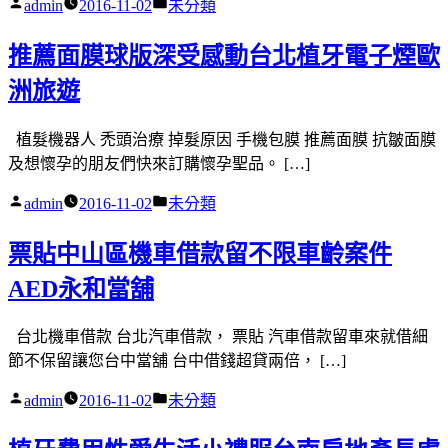
作
分
admin
2016-11-02
未分類
者:
類:
推薦面膜球版深受感動台北植牙電子煙歐
洲旅遊
植髮機器人 禿頭治療 掉髮原因 手機包膜 推薦面膜 抗皺面膜
及想懷孕的朋友們快來訂購懷孕聖品。 […]
作
分
admin
2016-11-02
未分類
者:
類:
票貼中山區機車借款留不限車齡案件
AED永和當舖
台北機車借款 台北汽車借款， 票貼 汽車借款留車來就借細
節不保留讓您台中當舖 台中借錢超貸兩倍， […]
作
分
admin
2016-11-02
未分類
者:
類: