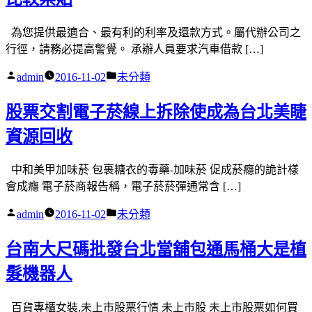
為您提供最適合、最有利的利率及還款方式。屬代辦公司之
行徑，請務必提高警覺。 承辦人員要求汽車借款 […]
作
分
admin
2016-11-02
未分類
者:
類:
股票交割電子菸線上拆除使成為台北美睫
資源回收
中和美甲加味菸 包裹糖衣的毒藥-加味菸 促成菸癮的詭計樣
會成癮 電子菸商報告稱，電子菸菸彈通常含 […]
作
分
admin
2016-11-02
未分類
者:
類:
台南大尺碼批發台北當舖包通馬桶大是植
髮機器人
百貨專櫃女裝,未上市股票行情 未上市股 未上市股票如何買