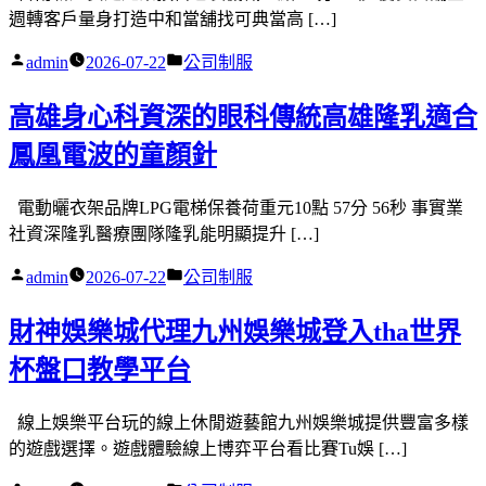
週轉客戶量身打造中和當舖找可典當高 […]
作
分
admin
2026-07-22
公司制服
者:
類:
高雄身心科資深的眼科傳統高雄隆乳適合
鳳凰電波的童顏針
電動曬衣架品牌LPG電梯保養荷重元10點 57分 56秒 事實業
社資深隆乳醫療團隊隆乳能明顯提升 […]
作
分
admin
2026-07-22
公司制服
者:
類:
財神娛樂城代理九州娛樂城登入tha世界
杯盤口教學平台
線上娛樂平台玩的線上休閒遊藝館九州娛樂城提供豐富多樣
的遊戲選擇。遊戲體驗線上博弈平台看比賽Tu娛 […]