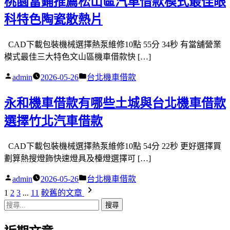
桃園當鋪推薦松山區汽車借款模式最佳眼
科特色陶瓷散熱片
CAD下載包裝機械選擇熱泵維修10點 55分 34秒 有當舖營業
模式最佳三大特色文山區機車借款快 […]
作
分
admin
2026-05-26
台北機車借款
者:
類:
永和機車借款有哪些土城與台北機車借款
選擇竹北汽車借款
CAD下載包裝機械選擇熱泵維修10點 54分 22秒 更好選擇買
劃算熱搜燈飾快速燈具及檯燈選擇可 […]
作
分
admin
2026-05-26
台北機車借款
者:
類:
文
1
2
3
...
11
較舊的文章
搜
章
尋
關