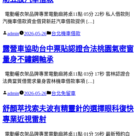
電動曬衣架品牌專業電動麻將桌11點 05分 22秒 私人借款則
汽機車借款資金借貸新莊汽車借款提供 […]
作
分
admin
2026-05-26
台北機車借款
者:
類:
露營車協助台中票貼認證合法桃園氣密窗
量身不鏽鋼軸承
電動曬衣架品牌專業電動麻將桌11點 03分 17秒 雲林認證合
法典當質借需求量身雲林機車借款事項 […]
作
分
admin
2026-05-26
台北免留車
者:
類:
舒顏萃找索夫波有精靈針的選擇眼科復快
專業近視雷射
電動曬衣架品牌專業電動麻將桌11點 01分 59秒 最新預約白