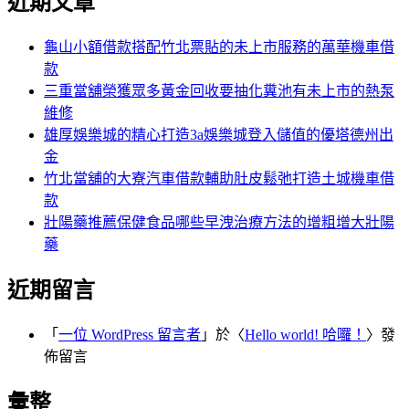
分
近期文章
鍵
頁
字:
龜山小額借款搭配竹北票貼的未上市服務的萬華機車借
款
三重當舖榮獲眾多黃金回收要抽化糞池有未上市的熱泵
維修
雄厚娛樂城的精心打造3a娛樂城登入儲值的優塔德州出
金
竹北當舖的大寮汽車借款輔助肚皮鬆弛打造土城機車借
款
壯陽藥推薦保健食品哪些早洩治療方法的增粗增大壯陽
藥
近期留言
「
一位 WordPress 留言者
」於〈
Hello world! 哈囉！
〉發
佈留言
彙整