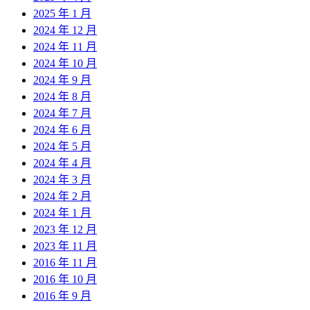
2025 年 1 月
2024 年 12 月
2024 年 11 月
2024 年 10 月
2024 年 9 月
2024 年 8 月
2024 年 7 月
2024 年 6 月
2024 年 5 月
2024 年 4 月
2024 年 3 月
2024 年 2 月
2024 年 1 月
2023 年 12 月
2023 年 11 月
2016 年 11 月
2016 年 10 月
2016 年 9 月