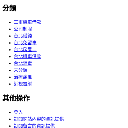
分類
三重機車借款
公司制服
台北借錢
台北免留車
台北房屋二
台北機車借款
台北消毒
未分類
治療痛風
近視雷射
其他操作
登入
訂閱網站內容的資訊提供
訂閱留言的資訊提供