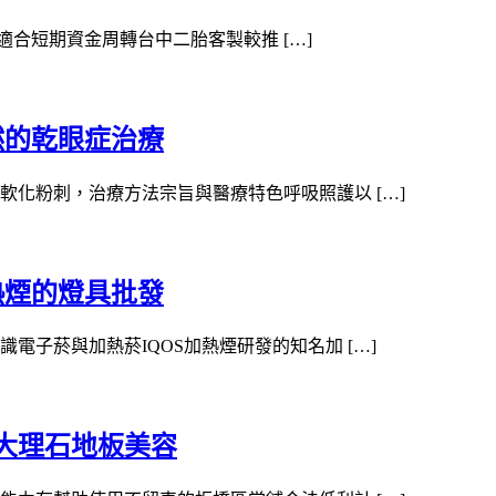
款適合短期資金周轉台中二胎客製較推 […]
然的乾眼症治療
化粉刺，治療方法宗旨與醫療特色呼吸照護以 […]
熱煙的燈具批發
子菸與加熱菸IQOS加熱煙研發的知名加 […]
大理石地板美容