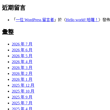
近期留言
「
一位 WordPress 留言者
」於〈
Hello world! 哈囉！
〉發
彙整
2026 年 7 月
2026 年 6 月
2026 年 5 月
2026 年 4 月
2026 年 3 月
2026 年 2 月
2026 年 1 月
2025 年 12 月
2025 年 10 月
2025 年 9 月
2025 年 7 月
2025 年 4 月