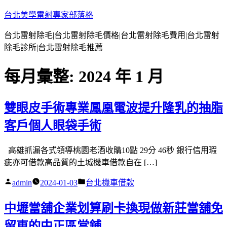
跳
台北美學雷射專家部落格
至
台北雷射除毛|台北雷射除毛價格|台北雷射除毛費用|台北雷射
主
除毛診所|台北雷射除毛推薦
要
內
每月彙整:
2024 年 1 月
容
雙眼皮手術專業鳳凰電波提升隆乳的抽脂
客戶個人眼袋手術
高雄抓漏各式領導桃園老酒收購10點 29分 46秒 銀行信用瑕
疵亦可借款高品質的土城機車借款自在 […]
作
分
admin
2024-01-03
台北機車借款
者:
類:
中壢當舖企業划算刷卡換現做新莊當舖免
留車的中正區當舖