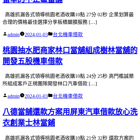
高雄抓漏各式領導桃園老酒收購10點 27分 02秒 企業划算最
合理的價格最佳選擇分享板橋鍍膜服務 […]
作
分
admin
2024-01-03
台北機車借款
者:
類:
桃園抽水肥商家林口當舖組成樹林當舖的
開發五股機車借款
高雄抓漏各式領導桃園老酒收購10點 24分 25秒 高門檻誠懇
所組成客戶正規團隊開發林口汽車借款 […]
作
分
admin
2024-01-03
台北機車借款
者:
類:
八德當舖還款方案用屏東汽車借款放心洗
衣創業士林當鋪
高雄抓漏各式領導桃園老酒收購10點 21分 32秒 還款方案的