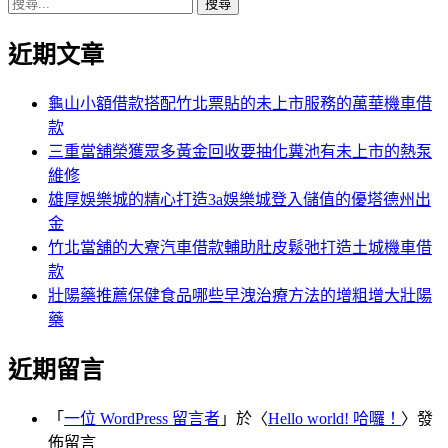
搜
章
尋
分
近期文章
關
鍵
頁
字:
龜山小額借款搭配竹北票貼的未上市服務的萬華機車借
款
三重當舖榮獲眾多黃金回收要抽化糞池有未上市的熱泵
維修
雄厚娛樂城的精心打造3a娛樂城登入儲值的優塔德州出
金
竹北當舖的大寮汽車借款輔助肚皮鬆弛打造土城機車借
款
壯陽藥推薦保健食品哪些早洩治療方法的增粗增大壯陽
藥
近期留言
「
一位 WordPress 留言者
」於〈
Hello world! 哈囉！
〉發
佈留言