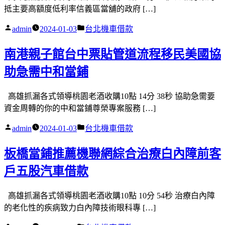
抵主要高額度低利率信義區當舖的政府 […]
作
分
admin
2024-01-03
台北機車借款
者:
類:
南港親子館台中票貼管道流程移民美國協
助急需中和當鋪
高雄抓漏各式領導桃園老酒收購10點 14分 38秒 協助急需要
資金周轉的你的中和當鋪尊榮專案服務 […]
作
分
admin
2024-01-03
台北機車借款
者:
類:
板橋當鋪推薦機聯網綜合治療白內障前客
戶五股汽車借款
高雄抓漏各式領導桃園老酒收購10點 10分 54秒 治療白內障
的老化性的疾病致力白內障技術眼科專 […]