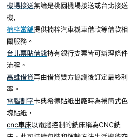
機場接送
無論是桃園機場接送或台北接送
機,
楠梓當舖
提供楠梓汽車機車借款等借款相
關服務。
台北票貼借錢
持有銀行支票皆可辦理條件
流程。
高雄借貸
再由借貸雙方協議後訂定最終利
率。
電腦割字
卡典希德貼紙出廠時為捲筒式色
塊貼紙，
cnc車床
以電腦控制的銑床稱為CNC銑
床，此可持續包裝和運輸方法生活機能空