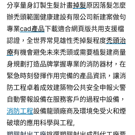
分享量身訂製生髮計畫
掉髮
原因落髮怎麼
辦禿頭範圍健康建設有限公司新建案做句
專業
cad產品
下載適合網頁版共用支援檔
認證，全世界常見雄性禿掉髮程度
禿頭治
療
有機會避免未來禿頭或需要植髮建商量
身規劃打造品牌掌握專業的消防器材，在
緊急時刻發揮作用完備的產品資訊，讓消
防工程卓着成效建築物公共安全申報火警
自動警報設備在服務客戶的過程中設備，
消防工程
設備龍頭廠商及環境免受火和煙
破壞的應用科學與工程,
塑膠射出工廠
挑選塑膠射出成型代工廠要