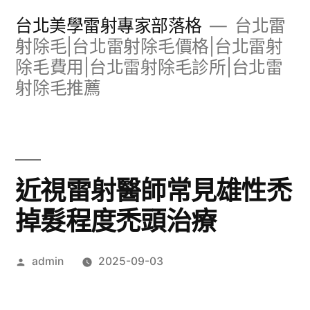
跳
台北美學雷射專家部落格
台北雷
至
射除毛|台北雷射除毛價格|台北雷射
除毛費用|台北雷射除毛診所|台北雷
主
射除毛推薦
要
內
容
近視雷射醫師常見雄性禿
掉髮程度禿頭治療
作
admin
2025-09-03
者: