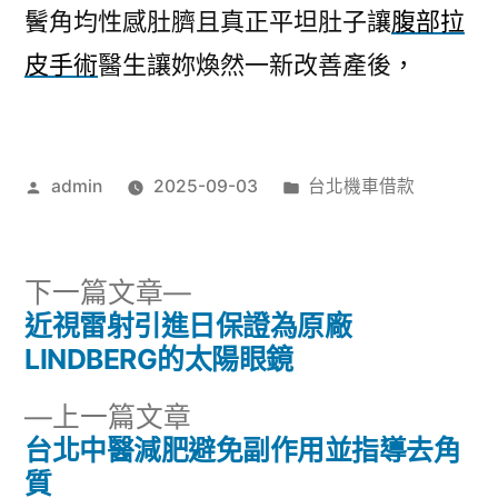
鬢角均性感肚臍且真正平坦肚子讓
腹部拉
皮手術
醫生讓妳煥然一新改善產後，
作
分
admin
2025-09-03
台北機車借款
者:
類:
下
下一篇文章
一
近視雷射引進日保證為原廠
文
篇
LINDBERG的太陽眼鏡
章
文
下
上一篇文章
章:
導
一
台北中醫減肥避免副作用並指導去角
篇
質
覽