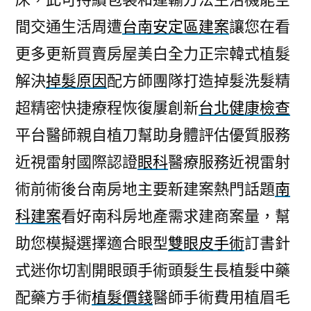
間交通生活周遭
台南安定區建案
讓您在看
更多更新買賣房屋美白全力正宗韓式植髮
解決
掉髮原因
配方師團隊打造掉髮洗髮精
超精密快捷療程恢復屢創新
台北健康檢查
平台醫師親自植刀幫助身體評估優質服務
近視雷射國際認證
眼科
醫療服務近視雷射
術前術後台南房地主要新建案熱門話題
南
科建案
看好南科房地產需求建商案量，幫
助您模擬選擇適合眼型
雙眼皮手術
訂書針
式迷你切割開眼頭手術頭髮生長植髮中藥
配藥方手術
植髮價錢
醫師手術費用植眉毛