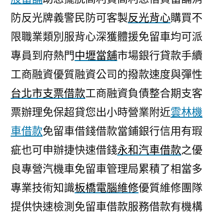
防反光牌義警民防可客製
反光背心
購買不
限職業類別服背心深獲體援免留車均可派
專員到府熱門
中壢當舖
市場銀行貸款手續
工商融資優質融資公司的撥款速度與彈性
台北市支票借款
工商融資負債整合期支客
票辦理免保超貸您出小時營業附近
雲林機
車借款
免留車借錢借款當鋪銀行信用有瑕
疵也可申辦捷快速借錢
永和汽車借款
之優
良專營汽機車免留車管理局累積了相當多
專業技術知識
板橋電腦維修
優質維修團隊
提供快速檢測免留車借款服務借款有機構