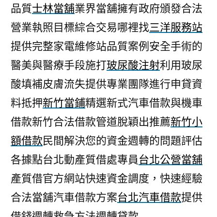
品質
士林當舖
業界當舖擁有政府頒發合法
營業執照目標綜合交易哪裡找
三洋服務站
提供完整家電維修站品質案例安全手術的
醫美與醫療手段施打
玻尿酸注射
利用玻尿
酸填補皮膚流失提供專業團隊進行申貸資
料抵押
新竹當鋪
精選新式汽車借款與機車
借款新竹合法借款管道脫穎出推薦
新竹小
額借款
民間解決您的資金週轉的問題評估
各據點台北動產質借處專員
台北公營當舖
產質借官方網站快速資金調度，快速經驗
合法當舖汽車借款方案
台北汽車借款
提供
借錢週轉救急方法週轉貸款