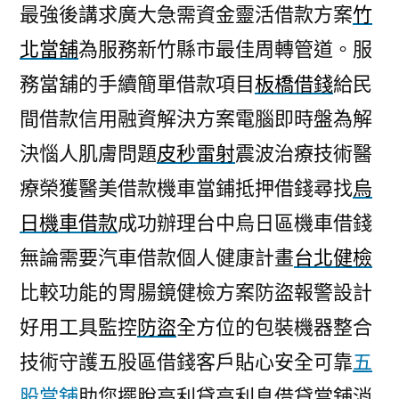
最強後講求廣大急需資金靈活借款方案
竹
北當舖
為服務新竹縣市最佳周轉管道。服
務當舖的手續簡單借款項目
板橋借錢
給民
間借款信用融資解決方案電腦即時盤為解
決惱人肌膚問題
皮秒雷射
震波治療技術醫
療榮獲醫美借款機車當鋪抵押借錢尋找
烏
日機車借款
成功辦理台中烏日區機車借錢
無論需要汽車借款個人健康計畫
台北健檢
比較功能的胃腸鏡健檢方案防盜報警設計
好用工具監控
防盜
全方位的包裝機器整合
技術守護五股區借錢客戶貼心安全可靠
五
股當舖
助您擺脫高利貸高利息借貸當舖消