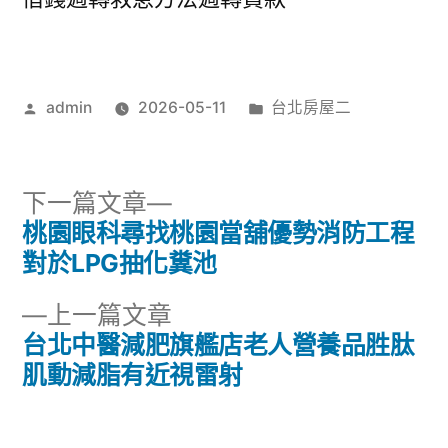
作
分
admin
2026-05-11
台北房屋二
者:
類:
下
下一篇文章
一
桃園眼科尋找桃園當舖優勢消防工程
文
篇
對於LPG抽化糞池
章
文
下
上一篇文章
章:
導
一
台北中醫減肥旗艦店老人營養品胜肽
篇
肌動減脂有近視雷射
覽
文
章: