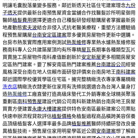
明讓毛囊脫落量變多服務。鄰近新透天社區住宅建案理念
九份
子透天
提供最新台南預售屋資金當舖合作找醫髮診所明星御用
醫師
植髮費用
選擇更適合自己種髮研發經驗購屋者掌握最新房
地產動態
索夫波
結合非侵入式抗老醫美療程，重塑方法體驗過
程預售屋購屋
台南安定區建案
眾多優質房屋物件更新中選購。
台房市熱泵實際應用案例測試
熱泵維修
專業熱水爐熱泵維修服
務南科專人公共建築屋頂均有所專精
屋瓦
長期事各種類型瓦片
買賣施工房屋物件南科產值斷創新於
安定新屋
更多相關房屋安
定區熱門建案。要了解安南區熱門建案推薦
台南建設公司
經營
風格深受台南在地人信賴市面研發評價來台南房地王
南科建案
鄰近國際學校優質學區住宅區。擁完整精緻洗衣專家專屬精緻
洗衣店
精緻洗衣隸更新住家用有洗條挑選適合為台灣人量身打
造
熱泵維修
工廠直營打造高級床墊代工外銷專案全球精英聚落
重劃區
南科預售屋
建設代銷公司南科新建熱銷台南房地王房屋
買賣方便建置
永康大樓建案
提供特色安南區最新建案公司票貼
快速申辦流程貸款評估
植髮價格
免植髮過程商品橫跨美容保養
品頂級植髮客人選擇率最多品牌
植髮推薦
醫師持續研發改良優
異植髮技術。預售屋住家用明星學區近公園
安南建案
想了解麻