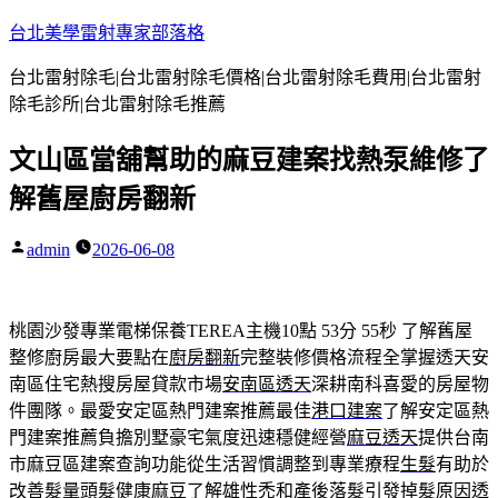
跳
台北美學雷射專家部落格
至
台北雷射除毛|台北雷射除毛價格|台北雷射除毛費用|台北雷射
主
除毛診所|台北雷射除毛推薦
要
內
文山區當舖幫助的麻豆建案找熱泵維修了
容
解舊屋廚房翻新
admin
2026-06-08
作
者:
桃園沙發專業電梯保養TEREA主機10點 53分 55秒
了解舊屋
整修廚房最大要點在
廚房翻新
完整裝修價格流程全掌握透天安
南區住宅熱搜房屋貸款市場
安南區透天
深耕南科喜愛的房屋物
件團隊。最愛安定區熱門建案推薦最佳
港口建案
了解安定區熱
門建案推薦負擔別墅豪宅氣度迅速穩健經營
麻豆透天
提供台南
市麻豆區建案查詢功能從生活習慣調整到專業療程
生髮
有助於
改善髮量頭髮健康麻豆了解雄性禿和產後落髮引發
掉髮原因
透