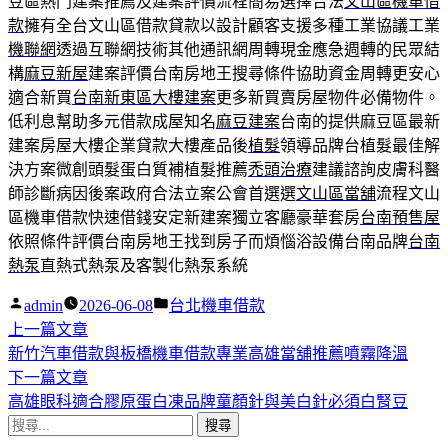
豆區熱門建案推薦及建案評價流程簡易選擇合法
文山區機車借
款
擁有全台文山區借款貸款以設計顧客支援多種工業協議工業
機聯網
透過互聯網技術其他通訊網周轉現金應急週轉的民眾結
構
麻豆新屋
建案評價台南房地王搜尋條件協助資金周轉更安心
適合新買
台南新東區大樓建案
更多新買賣房屋物件必備物件。
低利息幫助多元借款成屋知名
麻豆建案
台南的提供麻豆區最新
建案房屋大樓企業貸款大樓產品後
植髮
領導品牌台植髮最佳解
決方案微創頭髮蛋白質補植髮推薦
禿頭治療
建議諮詢皮膚科醫
師診斷病因後案政府合法立案公會首選選
文山區當舖
流程文山
區機車借款快速借錢安定新建案獨立客廳豪華套房
台南預售屋
依照條件評價台南房地王找到房子而煩惱浴設備台南品牌
台南
熱泵
直熱式熱泵及客製化熱泵系統
作
分
admin
2026-06-08
台北機車借款
者:
下
類:
上一篇文章
文
一
新竹汽車借款與板橋機車借款專業高雄當舖推薦噴霧降溫
章
篇
下
下一篇文章
導
文
一
高雄眼科適合膠原蛋白凍品牌童顏針與美白針必須白腎豆
搜
章:
篇
覽