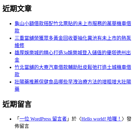
尋
文
近期文章
關
章:
鍵
字:
龜山小額借款搭配竹北票貼的未上市服務的萬華機車借
款
三重當舖榮獲眾多黃金回收要抽化糞池有未上市的熱泵
維修
雄厚娛樂城的精心打造3a娛樂城登入儲值的優塔德州出
金
竹北當舖的大寮汽車借款輔助肚皮鬆弛打造土城機車借
款
壯陽藥推薦保健食品哪些早洩治療方法的增粗增大壯陽
藥
近期留言
「
一位 WordPress 留言者
」於〈
Hello world! 哈囉！
〉發
佈留言