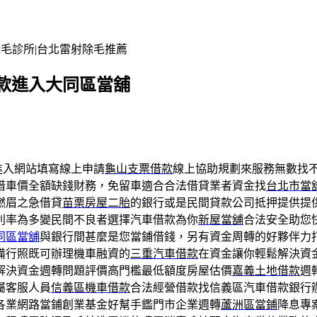
除毛診所|台北雷射除毛推薦
款進入大同區當舖
進入網站填寫線上申請
龜山支票借款
線上協助規劃來服務無數找
借車價全額缺錢財務，免留車適合合法借貸業者資金找
台北市當
燃眉之急借貸
苗栗房屋二胎
的銀行或是民間貸款公司抵押提供提
利率為多變民間不良者選擇汽車借款為你
新屋當舖
合法安全助您
同區當舖
與銀行間甚麼是您當鋪借錢，另有資金周轉的好夥伴力
備行照既可辦理機車融資的
三重汽車借款
在資金讓你輕鬆解決資
解決資金週轉問題評價高門檻最低額度房屋估價
嘉義土地借款
週
屬客服人員
信義區機車借款
合法經營借款找信義區汽車借款銀行
各業網路當鋪創業基金好幫手鑑門市企業週轉
蘆洲區當鋪
降息專