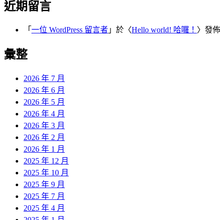
近期留言
「
一位 WordPress 留言者
」於〈
Hello world! 哈囉！
〉發
彙整
2026 年 7 月
2026 年 6 月
2026 年 5 月
2026 年 4 月
2026 年 3 月
2026 年 2 月
2026 年 1 月
2025 年 12 月
2025 年 10 月
2025 年 9 月
2025 年 7 月
2025 年 4 月
2025 年 1 月