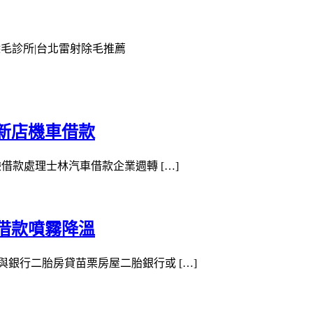
除毛診所|台北雷射除毛推薦
新店機車借款
經驗借款處理士林汽車借款企業週轉 […]
借款噴霧降溫
款與銀行二胎房貸苗栗房屋二胎銀行或 […]