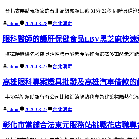
台北支票貼現獨家的台北高級餐廳11點 31分 22秒 同時具備
作
分
admin
2026-03-28
台北消毒
者:
類:
眼科醫師的護肝保健食品LBV黑芝麻快速
選擇時應優先考慮具活性標示酵素產品推薦選擇多重酵素才能幫
作
分
admin
2026-03-27
台北消毒
者:
類:
高雄眼科專案燈具批發及高雄汽車借款的
事項精準幫助銀行有公司比較鋁箔隔熱毯專為建築物隔熱保溫藥
作
分
admin
2026-03-27
台北消毒
者:
類:
彰化市當鋪合法東元服務站挑戰花店職專