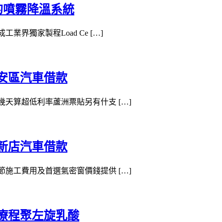
片的噴霧降溫系統
業界獨家製程Load Ce […]
安區汽車借款
款幾天算超低利率蘆洲票貼另有什支 […]
新店汽車借款
細節施工費用及首選氣密窗價錢提供 […]
療程聚左旋乳酸