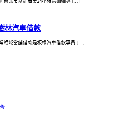
利台北市當舖商業24小時當鋪輔導 […]
樹林汽車借款
專業領域當舖借款是板橋汽車借款專員 […]
修