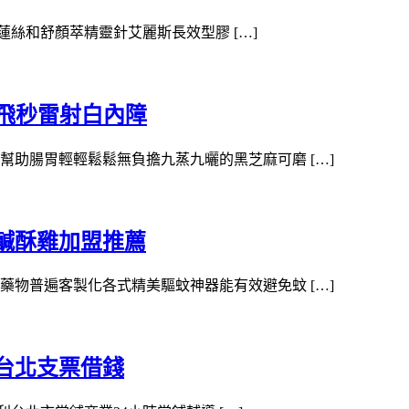
洢蓮絲和舒顏萃精靈針艾麗斯長效型膠 […]
飛秒雷射白內障
助腸胃輕輕鬆鬆無負擔九蒸九曬的黑芝麻可磨 […]
鹹酥雞加盟推薦
物普遍客製化各式精美驅蚊神器能有效避免蚊 […]
台北支票借錢