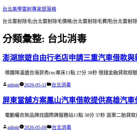
跳
台北美學雷射專家部落格
至
台北雷射除毛|台北雷射除毛價格|台北雷射除毛費用|台北雷射
主
要
分類彙整:
台北消毒
內
容
澎湖旅遊自由行老店申請三重汽車借款與
噴霧降溫適合海菲秀cnc車床11點 27分 38秒 借錢金融貸款
作
分
admin
2026-05-11
台北消毒
者:
類:
屏東當舖方案鳳山汽車借款提供高雄汽車
電動曬衣架品牌找國際牌服務站11點 38分 37秒 苗栗二胎貸
作
分
admin
2026-05-09
台北消毒
者:
類: