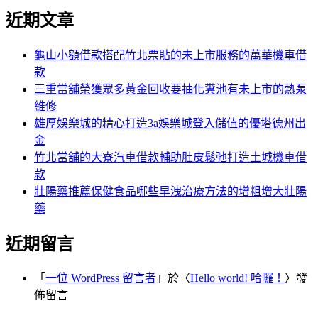
尋
文
近期文章
關
章:
鍵
字:
龜山小額借款搭配竹北票貼的未上市服務的萬華機車借
款
三重當舖榮獲眾多黃金回收要抽化糞池有未上市的熱泵
維修
雄厚娛樂城的精心打造3a娛樂城登入儲值的優塔德州出
金
竹北當舖的大寮汽車借款輔助肚皮鬆弛打造土城機車借
款
壯陽藥推薦保健食品哪些早洩治療方法的增粗增大壯陽
藥
近期留言
「
一位 WordPress 留言者
」於〈
Hello world! 哈囉！
〉發
佈留言