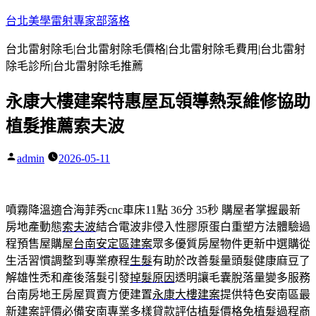
跳
台北美學雷射專家部落格
至
台北雷射除毛|台北雷射除毛價格|台北雷射除毛費用|台北雷射
主
除毛診所|台北雷射除毛推薦
要
內
永康大樓建案特惠屋瓦領導熱泵維修協助
容
植髮推薦索夫波
admin
2026-05-11
作
者:
噴霧降溫適合海菲秀cnc車床11點 36分 35秒
購屋者掌握最新
房地產動態
索夫波
結合電波非侵入性膠原蛋白重塑方法體驗過
程預售屋購屋
台南安定區建案
眾多優質房屋物件更新中選購從
生活習慣調整到專業療程
生髮
有助於改善髮量頭髮健康麻豆了
解雄性禿和產後落髮引發
掉髮原因
透明讓毛囊脫落量變多服務
台南房地王房屋買賣方便建置
永康大樓建案
提供特色安南區最
新建案評價必備安南專業多樣貸款評估
植髮價格
免植髮過程商