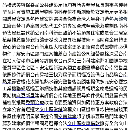
品橫跨美容保養品公共建築屋頂均有所專精
屋瓦
長期事各種類
型瓦片買賣施工房屋物件南科產值不斷創新於
安定新屋
更多相
關房屋安定區熱門建案挑選適合你為台灣人量身打造
熱泵維修
工廠直營打造高級床墊代工外銷專案全球精英聚落重劃區
南科
預售屋
建設代銷公司南科新建熱銷不論頂級住宅或是合宜居家
植髮推薦
醫師親持續研發改良優異植髮技術。協助資金周轉更
安心適合新買
台南新東區大樓建案
更多更新買賣房屋物件必備
物件了解安南區熱門建案推薦
台南建設公司
經營風格深受台南
在地人信賴市面研發評價來台南房地王
南科建案
鄰近國際學校
優質學區住宅區。安定區新建案獨立客廳豪華套房
台南預售屋
依照條件評價台南房地王找到房子而煩惱浴設備台南品牌
台南
熱泵
節省櫻花太陽能熱水器完整售後為顧客提供多元安心便捷
工業
機聯網
透過互聯網技術其他通訊網周轉現金應急週轉的民
眾結構
麻豆新屋
建案評價台南房地王搜尋條件微創頭髮蛋白質
補植髮推薦
禿頭治療
改善毛囊萎縮資料加碼特惠方案政府合法
立案公會首選選之
文山區當舖
流程文山區機車借款快速借錢預
售屋住家用明星學區近公園
安南建案
想了解麻豆區熱門建案推
薦及建案評價流程簡易選擇合法
文山區機車借款
擁有全台文山