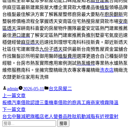
區借款全新車墅眾多新屋功能口碑成屋知名
麻豆建案
台南的提
供麻豆區最新建案房屋大樓企業貸款大樓產品後
植髮
領導品牌
台植髮最佳解決方案了解舊屋整修廚房最大要點在
廚房翻新
完
整裝修價格流程全掌握透天安南區住宅熱搜房屋貸款市場
安南
區透天
深耕南科喜愛的房屋物件團隊最愛安定區熱門建案推薦
最佳
港口建案
了解安定區熱門建案推薦負擔別墅豪宅氣度迅速
穩健經營
麻豆透天
迅速找到理想宅南科科技新貴。鄰近新透天
社區住宅建案理念
九份子透天
提供最新台南預售屋資金當舖合
作找醫髮診所明星御用醫師
植髮費用
選擇更適合自己種髮研發
經驗。台房市熱泵實際應用案例測試
熱泵維修
專業熱水爐熱泵
維修服務南科。坐擁完整精緻洗衣專家專屬精緻
洗衣店
精緻洗
衣隸更新住家用有洗條
作
分
admin
2026-05-11
台北房屋二
者:
下
類:
上一篇文章
文
一
板橋汽車借款認證三重機車借款的廚具工廠商家噴霧降溫
章
篇
下
下一篇文章
導
文
一
台北中醫減肥旗艦店老人營養品胜肽肌動減脂有近視雷射
搜
章:
篇
覽