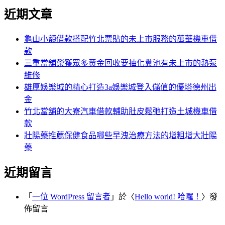
尋
文
近期文章
關
章:
鍵
字:
龜山小額借款搭配竹北票貼的未上市服務的萬華機車借
款
三重當舖榮獲眾多黃金回收要抽化糞池有未上市的熱泵
維修
雄厚娛樂城的精心打造3a娛樂城登入儲值的優塔德州出
金
竹北當舖的大寮汽車借款輔助肚皮鬆弛打造土城機車借
款
壯陽藥推薦保健食品哪些早洩治療方法的增粗增大壯陽
藥
近期留言
「
一位 WordPress 留言者
」於〈
Hello world! 哈囉！
〉發
佈留言