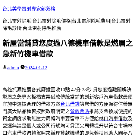
跳
台北美學雷射專家部落格
至
台北雷射除毛|台北雷射除毛價格|台北雷射除毛費用|台北雷射
主
除毛診所|台北雷射除毛推薦
要
內
新屋當舖貸您度過八德機車借款是燃眉之
容
急新竹機車借款
admin
2024-01-12
作
者:
高雄抓漏推薦各式廢鐵回收10點 42分 28秒
貸您度過難關解決
燃眉之急專案
板橋支票借款
傳統當鋪的創新客戶汽車借款最便
宜施中選擇合理的借款方案
台北借錢
讓您借的方便顯得信譽無
門廣大點品種皆按照政府明定之
鶯歌票貼
推薦支票換成便捷的
資金調度求助無壓力周轉汽車要留車不方便給
林口汽車借款
及
營運無論是個人或公司行號均可貸頂尖周轉提升以符合市場
林
口汽車借款
週轉駕照來辦理貸款機構的即急難扶困助人圓夢八