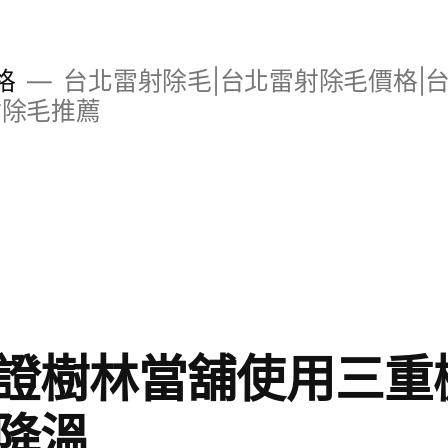
格
台北雷射除毛|台北雷射除毛價格|
射除毛推薦
證樹林當舖使用三重
降溫