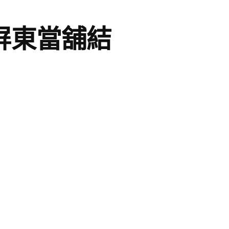
屏東當舖結